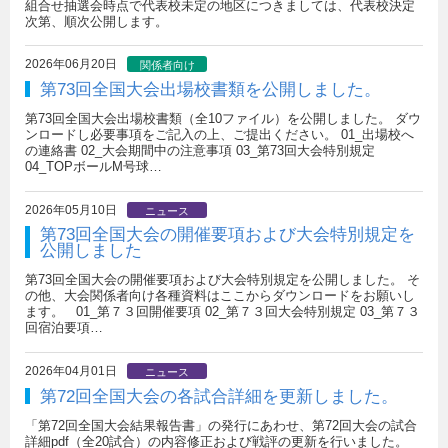
組合せ抽選会時点で代表校未定の地区につきましては、代表校決定
次第、順次公開します。
2026年06月20日
関係者向け
第73回全国大会出場校書類を公開しました。
第73回全国大会出場校書類（全10ファイル）を公開しました。 ダウ
ンロードし必要事項をご記入の上、ご提出ください。 01_出場校へ
の連絡書 02_大会期間中の注意事項 03_第73回大会特別規定
04_TOPボールM号球…
2026年05月10日
ニュース
第73回全国大会の開催要項および大会特別規定を
公開しました
第73回全国大会の開催要項および大会特別規定を公開しました。 そ
の他、大会関係者向け各種資料はここからダウンロードをお願いし
ます。 01_第７３回開催要項 02_第７３回大会特別規定 03_第７３
回宿泊要項…
2026年04月01日
ニュース
第72回全国大会の各試合詳細を更新しました。
「第72回全国大会結果報告書」の発行にあわせ、第72回大会の試合
詳細pdf（全20試合）の内容修正および戦評の更新を行いました。