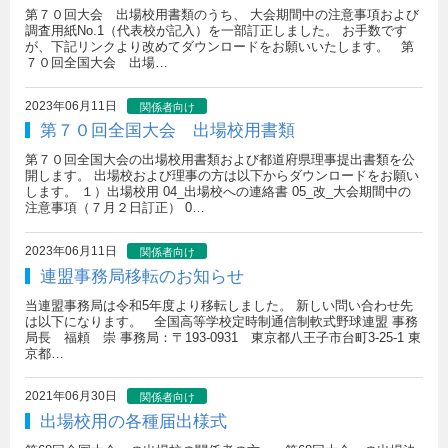
第７０回大会 出場校用書類のうち、 大会期間中の注意事項および
調査用紙No.1（代表校が記入）を一部訂正しました。 お手数です
が、下記リンクより改めてダウンロードをお願いいたします。 第
７０回全国大会 出場…
2023年06月11日
関係者向け
第７０回全国大会 出場校用書類
第７０回全国大会の出場校用書類および都道府県理事提出書類を公
開します。 出場校および理事の方は以下からダウンロードをお願い
します。 １）出場校用 04_出場校への連絡書 05_改_大会期間中の
注意事項（７月２日訂正） 0…
2023年06月11日
関係者向け
連盟事務局移転のお知らせ
当連盟事務局は令和5年度より移転しました。 新しい問い合わせ先
は以下になります。 全国高等学校定時制通信制軟式野球連盟 事務
局長 福頼 崇 事務局：〒193-0931 東京都八王子市台町3-25-1 東
京都…
2021年06月30日
関係者向け
出場校用の各種届出様式