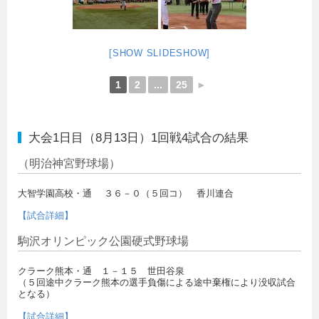
[SHOW SLIDESHOW]
1
2
...
25
►
大会1日目（8月13日）1回戦4試合の結果
（明治神宮野球場）
大智学園高校・通 ３６－０（５回コ） 香川連合
【試合詳細】
駒沢オリンピック公園硬式野球場
クラーク熊本・通 １－１５ 世田谷泉
（５回途中クラーク熊本の選手負傷による途中棄権により没収試合
となる）
【試合詳細】